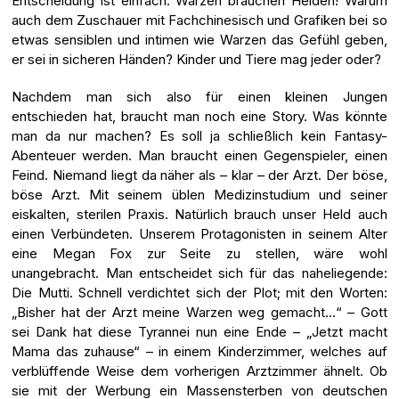
Entscheidung ist einfach. Warzen brauchen Helden! Warum
auch dem Zuschauer mit Fachchinesisch und Grafiken bei so
etwas sensiblen und intimen wie Warzen das Gefühl geben,
er sei in sicheren Händen? Kinder und Tiere mag jeder oder?
Nachdem man sich also für einen kleinen Jungen
entschieden hat, braucht man noch eine Story. Was könnte
man da nur machen? Es soll ja schließlich kein Fantasy-
Abenteuer werden. Man braucht einen Gegenspieler, einen
Feind. Niemand liegt da näher als – klar – der Arzt. Der böse,
böse Arzt. Mit seinem üblen Medizinstudium und seiner
eiskalten, sterilen Praxis. Natürlich brauch unser Held auch
einen Verbündeten. Unserem Protagonisten in seinem Alter
eine Megan Fox zur Seite zu stellen, wäre wohl
unangebracht. Man entscheidet sich für das naheliegende:
Die Mutti. Schnell verdichtet sich der Plot; mit den Worten:
„Bisher hat der Arzt meine Warzen weg gemacht…“ – Gott
sei Dank hat diese Tyrannei nun eine Ende – „Jetzt macht
Mama das zuhause“ – in einem Kinderzimmer, welches auf
verblüffende Weise dem vorherigen Arztzimmer ähnelt. Ob
sie mit der Werbung ein Massensterben von deutschen