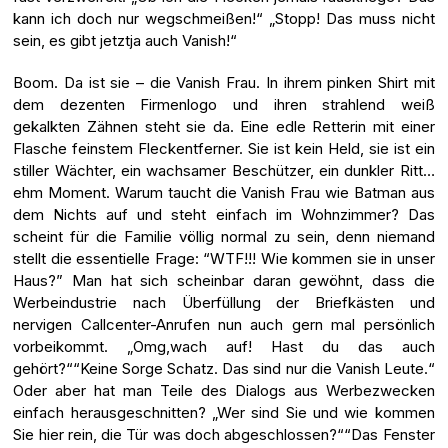
kann ich doch nur wegschmeißen!“ „Stopp! Das muss nicht
sein, es gibt jetztja auch Vanish!“
Boom. Da ist sie – die Vanish Frau. In ihrem pinken Shirt mit
dem dezenten Firmenlogo und ihren strahlend weiß
gekalkten Zähnen steht sie da. Eine edle Retterin mit einer
Flasche feinstem Fleckentferner. Sie ist kein Held, sie ist ein
stiller Wächter, ein wachsamer Beschützer, ein dunkler Ritt…
ehm Moment. Warum taucht die Vanish Frau wie Batman aus
dem Nichts auf und steht einfach im Wohnzimmer? Das
scheint für die Familie völlig normal zu sein, denn niemand
stellt die essentielle Frage: “WTF!!! Wie kommen sie in unser
Haus?” Man hat sich scheinbar daran gewöhnt, dass die
Werbeindustrie nach Überfüllung der Briefkästen und
nervigen Callcenter-Anrufen nun auch gern mal persönlich
vorbeikommt. „Omg,wach auf! Hast du das auch
gehört?““Keine Sorge Schatz. Das sind nur die Vanish Leute.“
Oder aber hat man Teile des Dialogs aus Werbezwecken
einfach herausgeschnitten? „Wer sind Sie und wie kommen
Sie hier rein, die Tür was doch abgeschlossen?““Das Fenster