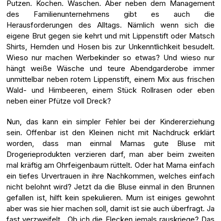
Putzen. Kochen. Waschen. Aber neben dem Management
des Familienunternehmens gibt es auch die
Herausforderungen des Alltags. Nämlich wenn sich die
eigene Brut gegen sie kehrt und mit Lippenstift oder Matsch
Shirts, Hemden und Hosen bis zur Unkenntlichkeit besudelt.
Wieso nur machen Werbekinder so etwas? Und wieso nur
hängt weiße Wäsche und teure Abendgarderobe immer
unmittelbar neben rotem Lippenstift, einem Mix aus frischen
Wald- und Himbeeren, einem Stück Rollrasen oder eben
neben einer Pfütze voll Dreck?
Nun, das kann ein simpler Fehler bei der Kindererziehung
sein. Offenbar ist den Kleinen nicht mit Nachdruck erklärt
worden, dass man einmal Mamas gute Bluse mit
Drogerieprodukten verzieren darf, man aber beim zweiten
mal kräftig am Ohrfeigenbaum rüttelt. Oder hat Mama einfach
ein tiefes Urvertrauen in ihre Nachkommen, welches einfach
nicht belohnt wird? Jetzt da die Bluse einmal in den Brunnen
gefallen ist, hilft kein spekulieren. Mum ist einiges gewohnt
aber was sie hier machen soll, damit ist sie auch überfragt. Ja
fast verzweifelt. „Ob ich die Flecken jemals rauskriege? Das