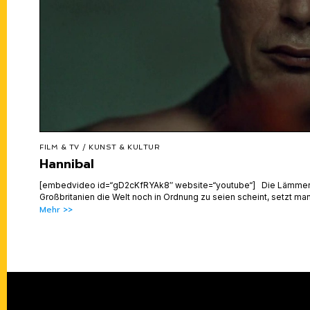
FILM & TV
/
KUNST & KULTUR
Hannibal
[embedvideo id=“gD2cKfRYAk8″ website=“youtube“] Die Lämmer
Großbritanien die Welt noch in Ordnung zu seien scheint, setzt ma
Mehr >>