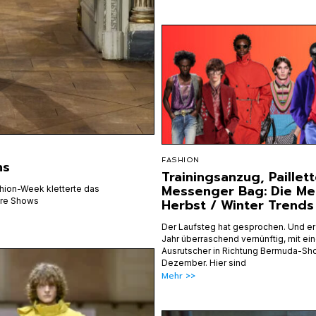
FASHION
ns
Trainingsanzug, Paillet
Messenger Bag: Die M
shion-Week kletterte das
hre Shows
Herbst / Winter Trends
Der Laufsteg hat gesprochen. Und er 
Jahr überraschend vernünftig, mit ei
Ausrutscher in Richtung Bermuda-Sho
Dezember. Hier sind
Mehr >>