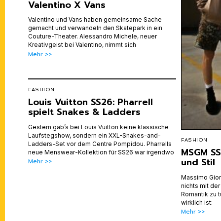
Valentino X Vans
Valentino und Vans haben gemeinsame Sache
gemacht und verwandeln den Skatepark in ein
Couture-Theater. Alessandro Michele, neuer
Kreativgeist bei Valentino, nimmt sich
Mehr >>
FASHION
Louis Vuitton SS26: Pharrell
spielt Snakes & Ladders
Gestern gab’s bei Louis Vuitton keine klassische
Laufstegshow, sondern ein XXL-Snakes-and-
FASHION
Ladders-Set vor dem Centre Pompidou. Pharrells
MSGM SS
neue Menswear-Kollektion für SS26 war irgendwo
und Stil
Mehr >>
Massimo Giorg
nichts mit de
Romantik zu t
wirklich ist:
Mehr >>