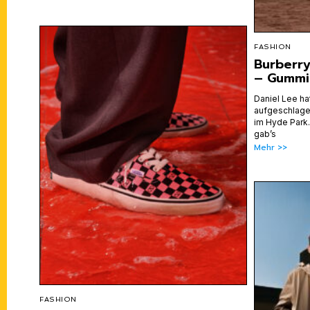
FASHION
Burberry
– Gummis
Daniel Lee ha
aufgeschlagen
im Hyde Park.
gab’s
Mehr >>
FASHION