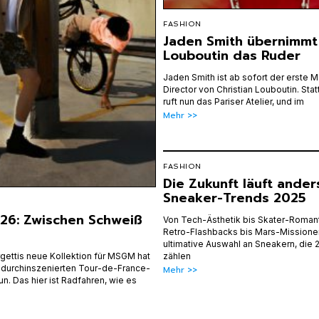
FASHION
Jaden Smith übernimmt
Louboutin das Ruder
Jaden Smith ist ab sofort der erste M
Director von Christian Louboutin. Sta
ruft nun das Pariser Atelier, und im
Mehr >>
FASHION
Die Zukunft läuft ander
Sneaker-Trends 2025
26: Zwischen Schweiß
Von Tech-Ästhetik bis Skater-Romant
Retro-Flashbacks bis Mars-Missionen 
ultimative Auswahl an Sneakern, die 2
ettis neue Kollektion für MSGM hat
zählen
r durchinszenierten Tour-de-France-
Mehr >>
un. Das hier ist Radfahren, wie es