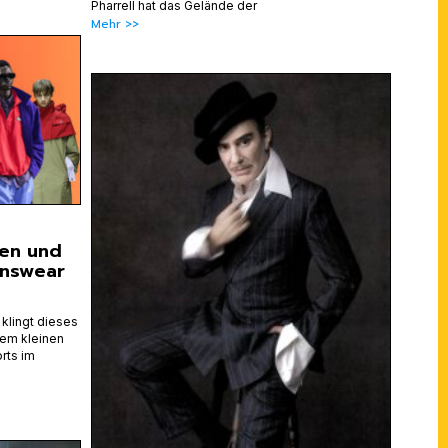
Pharrell hat das Gelände der
Mehr >>
ten und
enswear
klingt dieses
nem kleinen
rts im