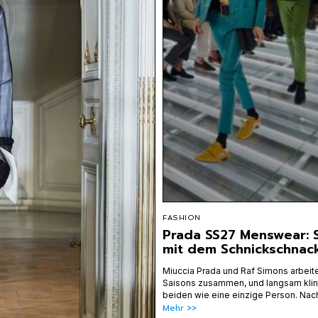
FASHION
Prada SS27 Menswear: 
mit dem Schnickschnac
Miuccia Prada und Raf Simons arbeiten
Saisons zusammen, und langsam klin
beiden wie eine einzige Person. Nac
Mehr >>