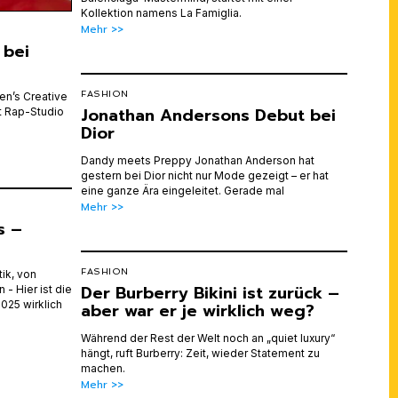
Kollektion namens La Famiglia.
Mehr >>
 bei
FASHION
en’s Creative
Jonathan Andersons Debut bei
tt Rap-Studio
Dior
Dandy meets Preppy Jonathan Anderson hat
gestern bei Dior nicht nur Mode gezeigt – er hat
eine ganze Ära eingeleitet. Gerade mal
Mehr >>
s –
FASHION
ik, von
Der Burberry Bikini ist zurück –
- Hier ist die
025 wirklich
aber war er je wirklich weg?
Während der Rest der Welt noch an „quiet luxury“
hängt, ruft Burberry: Zeit, wieder Statement zu
machen.
Mehr >>