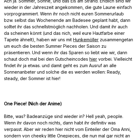
Ach ja. Sommer, Sonne, und das Eis am Strand. Endlich sind wir
wieder in der Jahreszeit angekommen, die gute Laune einfach
vorprogrammiert. Wenn ihr noch nicht euren Sommerurlaub
bzw. selbst das Wochenende am Badesee geplant habt, dann
solltet ihr das schnellstmöglich nachholen. Und damit ihr auch
da scheinen könnt (und das nich, weil eure Hautfarbe einer
Tapete ähnelt), haben wir uns mit
Hunkemöller
zusammengetan
um euch die besten Summer Pieces der Saison zu
präsentieren. Und wenn ihr das Sparen so liebt wie wir, dann
schaut doch mal bei den Gutscheincodes
hier
vorbei. Vielleicht
findet ihr ja etwas. und damit geht es zum Ausruf an alle
Sonnenanbeter und solche die es werden wollen: Ready,
steady, der Sommer ist hier!
One Piece! (Nich der Anime)
Bitte, was? Badeanzüge sind wieder in? Hell yeah, people.
Wenn ihr davon noch nichts, dann habt ihr definitiv was
verpasst. Aber wir reden hier nicht vom Einteiler der Oma Anni,
sondern von cheeky little Onepieces, die nun mal gar nicht an