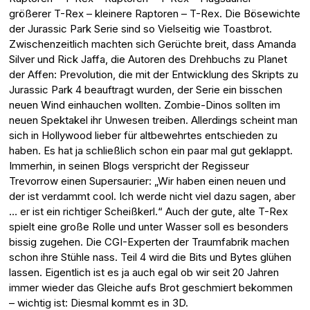
größerer T-Rex – kleinere Raptoren – T-Rex. Die Bösewichte
der Jurassic Park Serie sind so Vielseitig wie Toastbrot.
Zwischenzeitlich machten sich Gerüchte breit, dass Amanda
Silver und Rick Jaffa, die Autoren des Drehbuchs zu Planet
der Affen: Prevolution, die mit der Entwicklung des Skripts zu
Jurassic Park 4 beauftragt wurden, der Serie ein bisschen
neuen Wind einhauchen wollten. Zombie-Dinos sollten im
neuen Spektakel ihr Unwesen treiben. Allerdings scheint man
sich in Hollywood lieber für altbewehrtes entschieden zu
haben. Es hat ja schließlich schon ein paar mal gut geklappt.
Immerhin, in seinen Blogs verspricht der Regisseur
Trevorrow einen Supersaurier: „Wir haben einen neuen und
der ist verdammt cool. Ich werde nicht viel dazu sagen, aber
… er ist ein richtiger Scheißkerl.“ Auch der gute, alte T-Rex
spielt eine große Rolle und unter Wasser soll es besonders
bissig zugehen. Die CGI-Experten der Traumfabrik machen
schon ihre Stühle nass. Teil 4 wird die Bits und Bytes glühen
lassen. Eigentlich ist es ja auch egal ob wir seit 20 Jahren
immer wieder das Gleiche aufs Brot geschmiert bekommen
– wichtig ist: Diesmal kommt es in 3D.