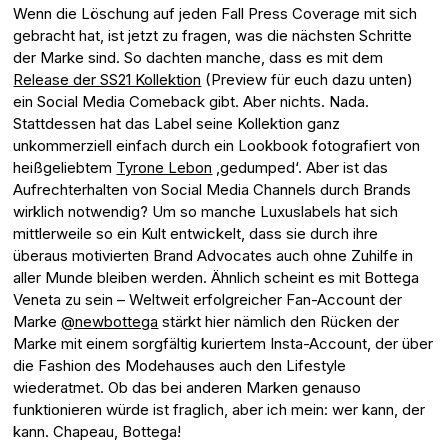
Wenn die Löschung auf jeden Fall Press Coverage mit sich
gebracht hat, ist jetzt zu fragen, was die nächsten Schritte
der Marke sind. So dachten manche, dass es mit dem
Release der SS21 Kollektion
(Preview für euch dazu unten)
ein Social Media Comeback gibt. Aber nichts. Nada.
Stattdessen hat das Label seine Kollektion ganz
unkommerziell einfach durch ein Lookbook fotografiert von
heißgeliebtem
Tyrone Lebon
‚gedumped‘. Aber ist das
Aufrechterhalten von Social Media Channels durch Brands
wirklich notwendig? Um so manche Luxuslabels hat sich
mittlerweile so ein Kult entwickelt, dass sie durch ihre
überaus motivierten Brand Advocates auch ohne Zuhilfe in
aller Munde bleiben werden. Ähnlich scheint es mit Bottega
Veneta zu sein – Weltweit erfolgreicher Fan-Account der
Marke
@newbottega
stärkt hier nämlich den Rücken der
Marke mit einem sorgfältig kuriertem Insta-Account, der über
die Fashion des Modehauses auch den Lifestyle
wiederatmet. Ob das bei anderen Marken genauso
funktionieren würde ist fraglich, aber ich mein: wer kann, der
kann. Chapeau, Bottega!