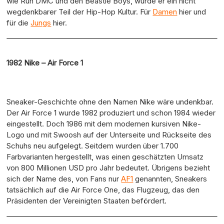
wie Run DMC und den Beastie Boys, wurde er ein nicht
wegdenkbarer Teil der Hip-Hop Kultur. Für
Damen
hier und
für die
Jungs
hier.
1982 Nike – Air Force 1
Sneaker-Geschichte ohne den Namen Nike wäre undenkbar.
Der Air Force 1 wurde 1982 produziert und schon 1984 wieder
eingestellt. Doch 1986 mit dem modernen kursiven Nike-
Logo und mit Swoosh auf der Unterseite und Rückseite des
Schuhs neu aufgelegt. Seitdem wurden über 1.700
Farbvarianten hergestellt, was einen geschätzten Umsatz
von 800 Millionen USD pro Jahr bedeutet. Übrigens bezieht
sich der Name des, von Fans nur
AF1
genannten, Sneakers
tatsächlich auf die Air Force One, das Flugzeug, das den
Präsidenten der Vereinigten Staaten befördert.