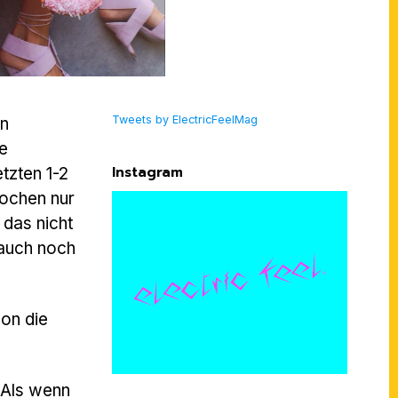
Tweets by ElectricFeelMag
in
e
Instagram
tzten 1-2
rochen nur
 das nicht
 auch noch
hon die
 Als wenn