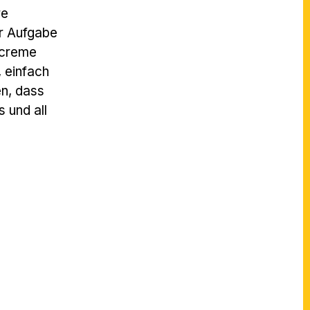
re
ur Aufgabe
screme
 einfach
n, dass
 und all