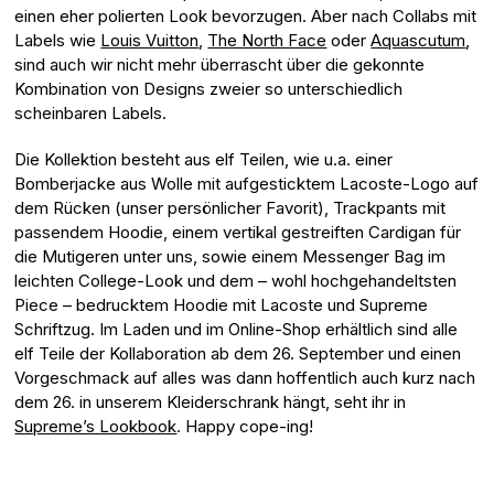
einen eher polierten Look bevorzugen. Aber nach Collabs mit
Labels wie
Louis Vuitton
,
The North Face
oder
Aquascutum
,
sind auch wir nicht mehr überrascht über die gekonnte
Kombination von Designs zweier so unterschiedlich
scheinbaren Labels.
Die Kollektion besteht aus elf Teilen, wie u.a. einer
Bomberjacke aus Wolle mit aufgesticktem Lacoste-Logo auf
dem Rücken (unser persönlicher Favorit), Trackpants mit
passendem Hoodie, einem vertikal gestreiften Cardigan für
die Mutigeren unter uns, sowie einem Messenger Bag im
leichten College-Look und dem – wohl hochgehandeltsten
Piece – bedrucktem Hoodie mit Lacoste und Supreme
Schriftzug. Im Laden und im Online-Shop erhältlich sind alle
elf Teile der Kollaboration ab dem 26. September und einen
Vorgeschmack auf alles was dann hoffentlich auch kurz nach
dem 26. in unserem Kleiderschrank hängt, seht ihr in
Supreme’s Lookbook
. Happy cope-ing!