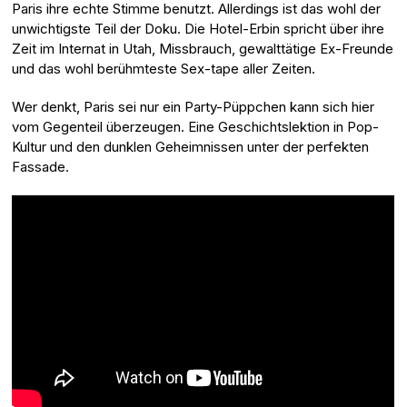
Paris ihre echte Stimme benutzt. Allerdings ist das wohl der
unwichtigste Teil der Doku. Die Hotel-Erbin spricht über ihre
Zeit im Internat in Utah, Missbrauch, gewalttätige Ex-Freunde
und das wohl berühmteste Sex-tape aller Zeiten.
Wer denkt, Paris sei nur ein Party-Püppchen kann sich hier
vom Gegenteil überzeugen. Eine Geschichtslektion in Pop-
Kultur und den dunklen Geheimnissen unter der perfekten
Fassade.