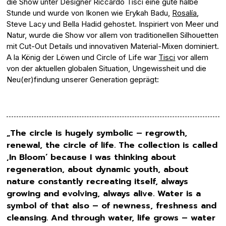
die Show unter Designer Riccardo Tisci eine gute halbe
Stunde und wurde von Ikonen wie Erykah Badu,
Rosalía
,
Steve Lacy und Bella Hadid gehostet. Inspiriert von Meer und
Natur, wurde die Show vor allem von traditionellen Silhouetten
mit Cut-Out Details und innovativen Material-Mixen dominiert.
A la König der Löwen und Circle of Life war
Tisci
vor allem
von der aktuellen globalen Situation, Ungewissheit und die
Neu(er)findung unserer Generation geprägt:
„The circle is hugely symbolic – regrowth,
renewal, the circle of life. The collection is called
‚In Bloom‘ because I was thinking about
regeneration, about dynamic youth, about
nature constantly recreating itself, always
growing and evolving, always alive. Water is a
symbol of that also – of newness, freshness and
cleansing. And through water, life grows – water