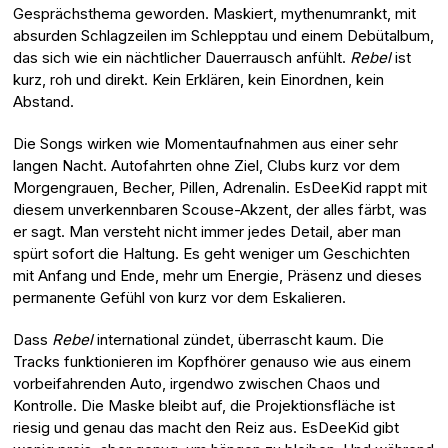
Gesprächsthema geworden. Maskiert, mythenumrankt, mit
absurden Schlagzeilen im Schlepptau und einem Debütalbum,
das sich wie ein nächtlicher Dauerrausch anfühlt.
Rebel
ist
kurz, roh und direkt. Kein Erklären, kein Einordnen, kein
Abstand.
Die Songs wirken wie Momentaufnahmen aus einer sehr
langen Nacht. Autofahrten ohne Ziel, Clubs kurz vor dem
Morgengrauen, Becher, Pillen, Adrenalin. EsDeeKid rappt mit
diesem unverkennbaren Scouse-Akzent, der alles färbt, was
er sagt. Man versteht nicht immer jedes Detail, aber man
spürt sofort die Haltung. Es geht weniger um Geschichten
mit Anfang und Ende, mehr um Energie, Präsenz und dieses
permanente Gefühl von kurz vor dem Eskalieren.
Dass
Rebel
international zündet, überrascht kaum. Die
Tracks funktionieren im Kopfhörer genauso wie aus einem
vorbeifahrenden Auto, irgendwo zwischen Chaos und
Kontrolle. Die Maske bleibt auf, die Projektionsfläche ist
riesig und genau das macht den Reiz aus. EsDeeKid gibt