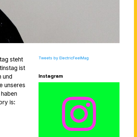
Tweets by ElectricFeelMag
tag steht
instag ist
Instagram
n und
be unseres
, haben
ry is: