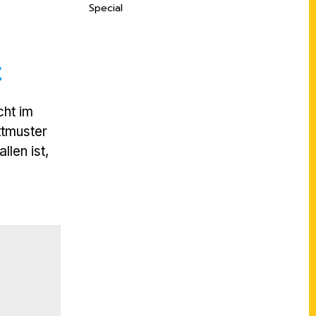
Special
€
cht im
ttmuster
llen ist,