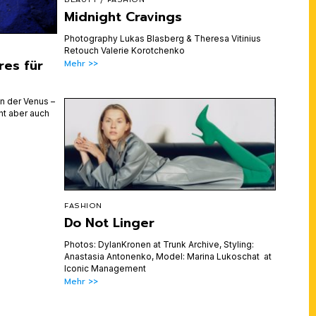
Midnight Cravings
Photography Lukas Blasberg & Theresa Vitinius
Retouch Valerie Korotchenko
res für
Mehr >>
n der Venus –
ht aber auch
FASHION
Do Not Linger
Photos: DylanKronen at Trunk Archive, Styling:
Anastasia Antonenko, Model: Marina Lukoschat at
Iconic Management
Mehr >>