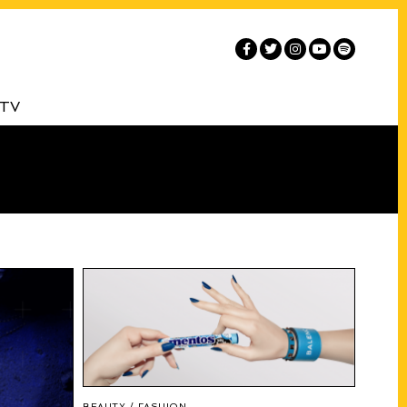
 TV
BEAUTY
/
FASHION