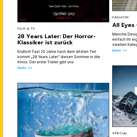
FASHION
All Eye
FILM & TV
Manche Desig
28 Years Later: Der Horror-
einfach ihr e
Klassiker ist zurück
zweiten Kateg
Mehr >>
Endlich! Fast 20 Jahre nach dem letzten Teil
kommt „28 Years Later“ diesen Sommer in die
Kinos. Der erste Trailer gibt uns
Mehr >>
SPECIAL