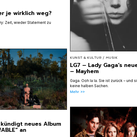
er je wirklich weg?
ry: Zeit, wieder Statement zu
KUNST & KULTUR
/
MUSIK
LG7 – Lady Gaga’s neu
– Mayhem
Gaga. Ooh la la. Sie ist zurück – und 
keine halben Sachen.
Mehr >>
 kündigt neues Album
fABLE“ an