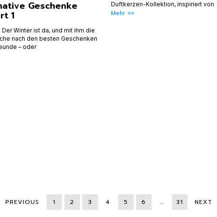
mative Geschenke
Duftkerzen-Kollektion, inspiriert von
rt 1
Mehr >>
l: Der Winter ist da, und mit ihm die
 Suche nach den besten Geschenken
reunde – oder
PREVIOUS
1
2
3
4
5
6
…
31
NEXT